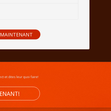
 MAINTENANT
t et dites leur quoi faire!
TENANT!