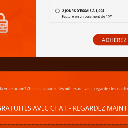
2 JOURS D'ESSAIS À 1,00$
Facturé en un paiement de 1$*
ADHÉREZ
 vraie action? Choisissez parmi des milliers de cams, regardez les en direc
RATUITES AVEC CHAT - REGARDEZ MAIN